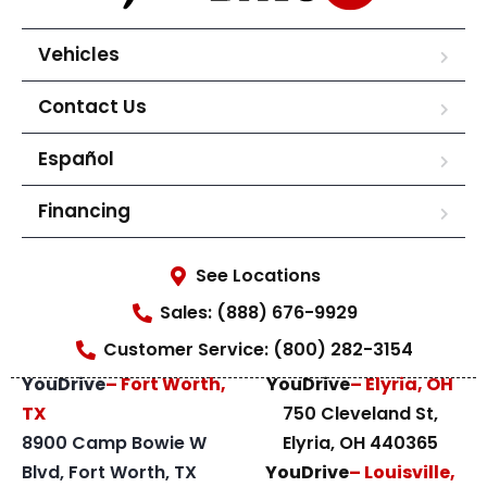
Vehicles
Contact Us
Español
Financing
See Locations
Sales: (888) 676-9929
Customer Service: (800) 282-3154
YouDrive
– Fort Worth,
YouDrive
– Elyria, OH
TX
750 Cleveland St,
8900 Camp Bowie W
Elyria, OH 440365
Blvd, Fort Worth, TX
YouDrive
– Louisville,